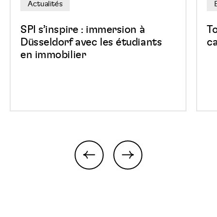
Actualités
étudiants
East
en
Belg
SPI s’inspire : immersion à
T
immobilier
Park
Düsseldorf avec les étudiants
ca
en immobilier
previous
next