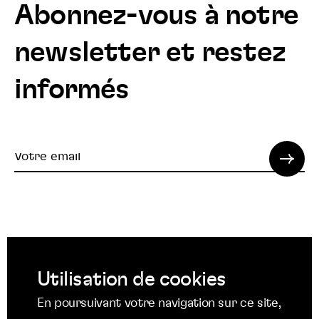
Abonnez-vous à notre
newsletter et restez
informés
Votre
email
© 2022 SPI. Tous droits réservés.
Utilisation de cookies
Suivez
Suivez
Suivez
En poursuivant votre navigation sur ce site,
nous
nous
nous
Suivez