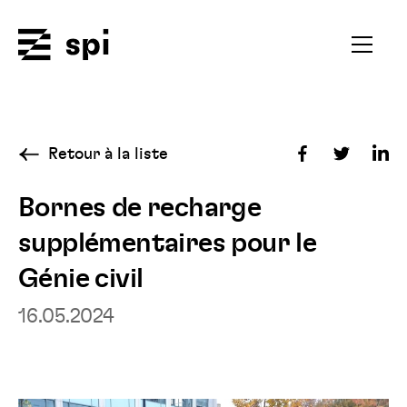
Spi
Ouvrir
le
menu
secondai
Retour à la liste
Partager
Partager
Par
sur
sur
sur
Bornes de recharge
Facebook
Twitter
Fac
supplémentaires pour le
Lin
Génie civil
16.05.2024