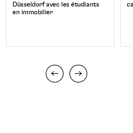
immobilier
Park
Düsseldorf avec les étudiants
ca
en immobilier
previous
next