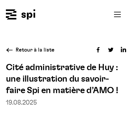
Spi
Ouvrir
le
menu
secondai
Retour à la liste
Partager
Partager
Par
sur
sur
sur
Cité administrative de Huy :
Facebook
Twitter
Fac
une illustration du savoir-
Lin
faire Spi en matière d’AMO !
19.08.2025