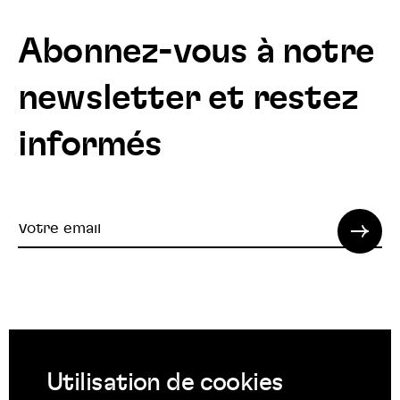
Abonnez-vous à notre
newsletter et restez
informés
Votre
email
© 2022 SPI. Tous droits réservés.
Utilisation de cookies
Suivez
Suivez
Suivez