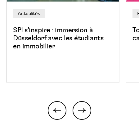
les
au
Actualités
étudiants
East
en
Belg
SPI s’inspire : immersion à
T
immobilier
Park
Düsseldorf avec les étudiants
ca
en immobilier
previous
next