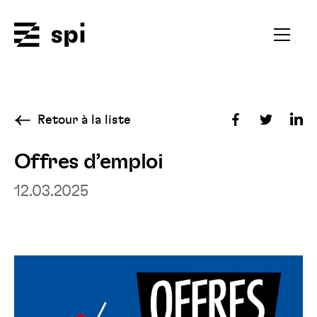
Spi
Ouvrir
le
menu
secondai
Retour à la liste
Partager
Partager
Par
sur
sur
sur
Offres d’emploi
Facebook
Twitter
Fac
12.03.2025
Lin