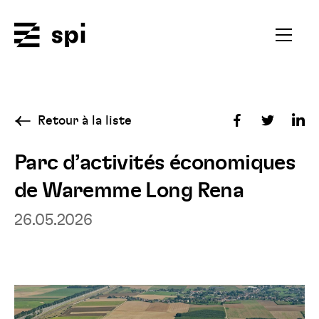
Spi
Ouvrir
le
menu
secondai
Retour à la liste
Partager
Partager
Par
sur
sur
sur
Parc d’activités économiques
Facebook
Twitter
Fac
de Waremme Long Rena
Lin
26.05.2026