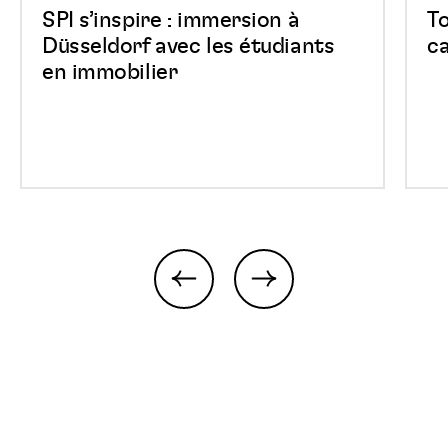
en
Belg
SPI s’inspire : immersion à
T
immobilier
Park
Düsseldorf avec les étudiants
ca
en immobilier
previous
next