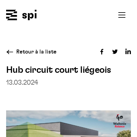
Spi
Ouvrir
le
menu
secondai
Retour à la liste
Partager
Partager
Par
sur
sur
sur
Hub circuit court liégeois
Facebook
Twitter
Fac
13.03.2024
Lin