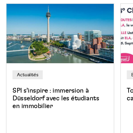
SPI
Tous
s’inspire
en
:
bask
immersion
pour
à
une
Düsseldorf
bonn
avec
caus
les
au
Actualités
étudiants
East
en
Belg
SPI s’inspire : immersion à
T
immobilier
Park
Düsseldorf avec les étudiants
ca
en immobilier