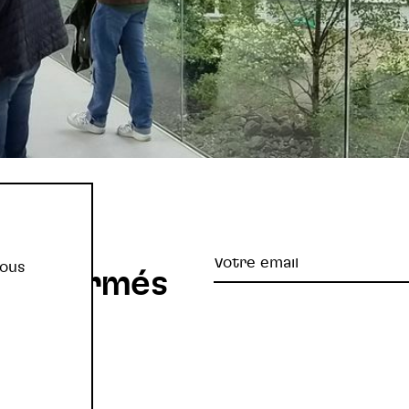
re
Votre
vous
z informés
email