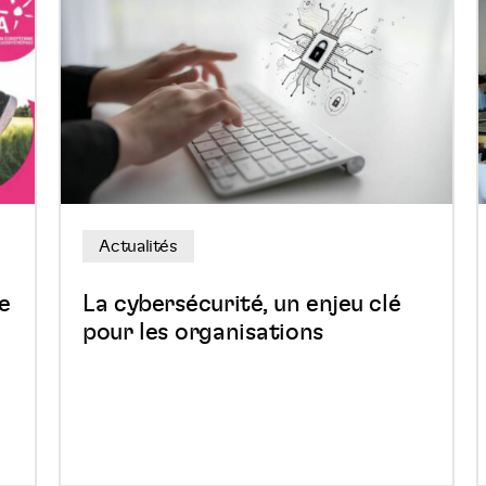
La
cybersécurité,
un
:
enjeu
clé
pour
les
organisations
Actualités
e
La cybersécurité, un enjeu clé
pour les organisations