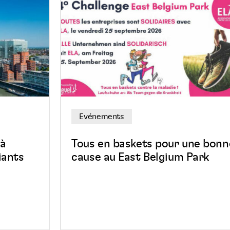
Tous
en
baskets
pour
une
bonne
cause
au
Evénements
East
Belgium
 à
Tous en baskets pour une bonn
Park
iants
cause au East Belgium Park