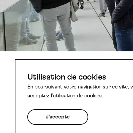
Abonnez-vous à not
Utilisation de cookies
En poursuivant votre navigation sur ce site, 
newsletter et reste
acceptez l’utilisation de cookies.
J'accepte