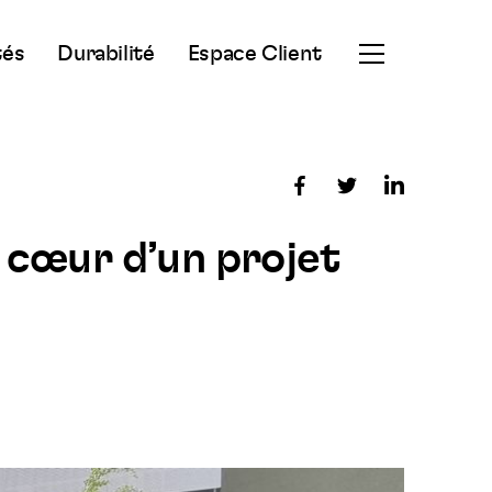
tés
Durabilité
Espace Client
Ouvrir
le
menu
secondaire
Partager
Partager
Partager
sur
sur
sur
 cœur d’un projet
Facebook
Twitter
Facebook
LinkedIn
Langue :