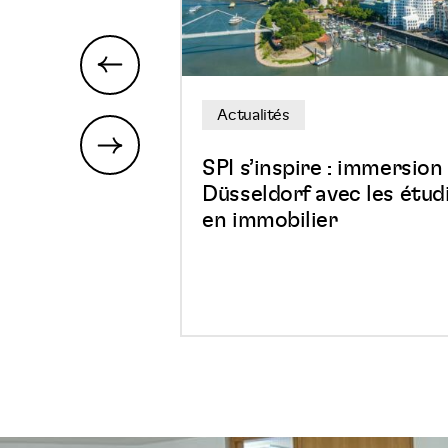
à
Düsseldorf
previous
avec
les
Actualités
étudiants
en
next
SPI s’inspire : immersion
immobilier
Düsseldorf avec les étud
en immobilier