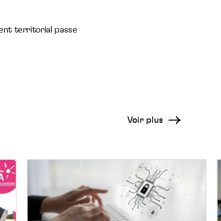
nt territorial passe
Voir plus
La
cybersécurité,
un
:
enjeu