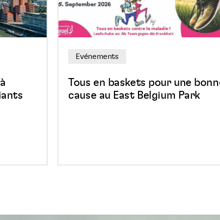
une
bonne
cause
au
Evénements
East
Belgium
 à
Tous en baskets pour une bonn
Park
iants
cause au East Belgium Park