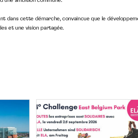
d’une ambition commune.
ment dans cette démarche, convaincue que le développeme
ides et une vision partagée.
Tous
en
baskets
pour