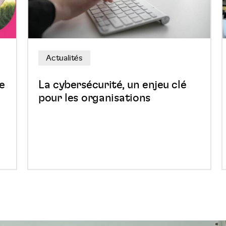
clé
pour
les
organisations
Actualités
e
La cybersécurité, un enjeu clé
pour les organisations