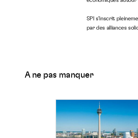
économiques autour 
SPI s’inscrit pleine
par des alliances sol
A ne pas manquer
SPI
s’inspire
:
immersion