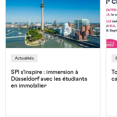
s’inspire
en
:
bask
immersion
pour
à
une
Düsseldorf
bonn
avec
caus
les
au
Actualités
étudiants
East
en
Belg
SPI s’inspire : immersion à
T
immobilier
Park
Düsseldorf avec les étudiants
ca
en immobilier