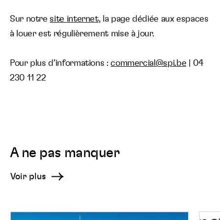
Langue :
Sur notre
site internet
, la page dédiée aux espaces
à louer est régulièrement mise à jour.
Pour plus d’informations :
commercial@spi.be
| 04
230 11 22
A ne pas manquer
Voir plus
SPI
Tous