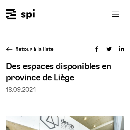
Spi
Ouvrir
le
menu
secondai
Retour à la liste
Partager
Partager
Par
sur
sur
sur
Des espaces disponibles en
Facebook
Twitter
Fac
province de Liège
Lin
18.09.2024