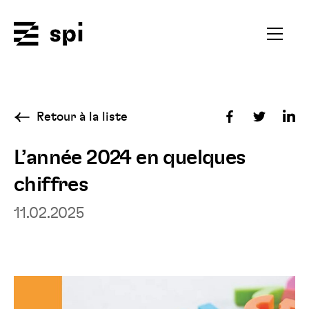
Spi
Ouvrir
le
menu
secondai
Retour à la liste
Partager
Partager
Par
sur
sur
sur
L’année 2024 en quelques
Facebook
Twitter
Fac
chiffres
Lin
11.02.2025