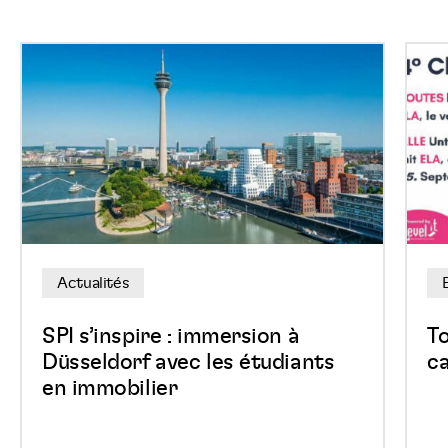
SPI
Tous
s’inspire
en
:
bask
immersion
pour
à
une
Düsseldorf
bonn
avec
caus
les
au
Actualités
étudiants
East
en
Belg
SPI s’inspire : immersion à
T
immobilier
Park
Düsseldorf avec les étudiants
ca
en immobilier