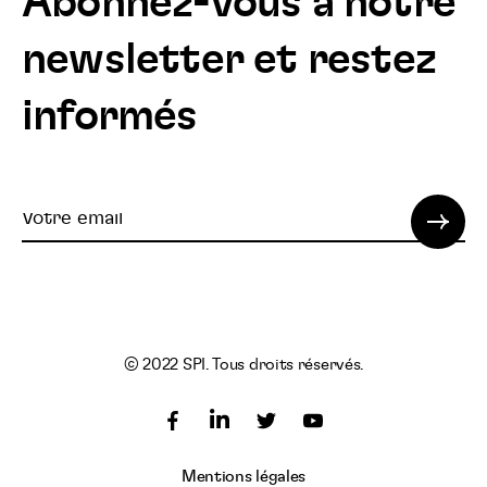
Abonnez-vous à notre
newsletter et restez
informés
Votre
email
© 2022 SPI. Tous droits réservés.
Suivez
Suivez
Suivez
nous
nous
nous
Suivez
Mentions légales
sur
sur
sur
nous