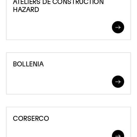
ATELIERS DE CONSTRUCTION
DE
HAZARD
CONSTRUCTION
HAZARD
Read
More
BOLLENIA
BOLLENIA
Read
More
CORSERCO
CORSERCO