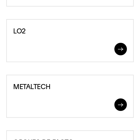
More
LO2
LO2
Read
More
METALTECH
METALTECH
Read
More
ORGUES