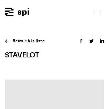
Spi
Ouvrir
le
menu
secondai
Retour à la liste
Partager
Partager
Par
sur
sur
sur
STAVELOT
Facebook
Twitter
Lin