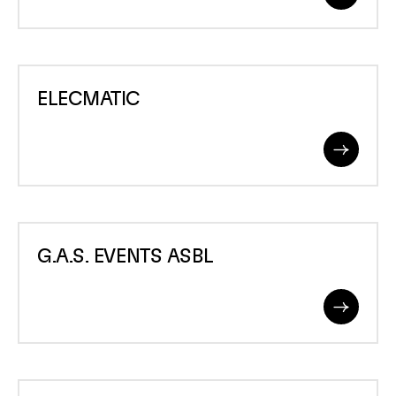
More
ELECMATIC
ELECMATIC
Read
More
G.A.S.
G.A.S. EVENTS ASBL
EVENTS
ASBL
Read
More
G.T.BOIS