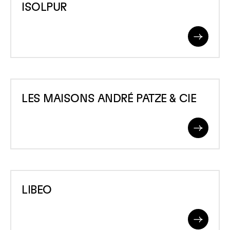
ISOLPUR
Read
More
LES
LES MAISONS ANDRÉ PATZE & CIE
MAISONS
ANDRÉ
Read
PATZE
More
&amp;
CIE
LIBEO
LIBEO
Read