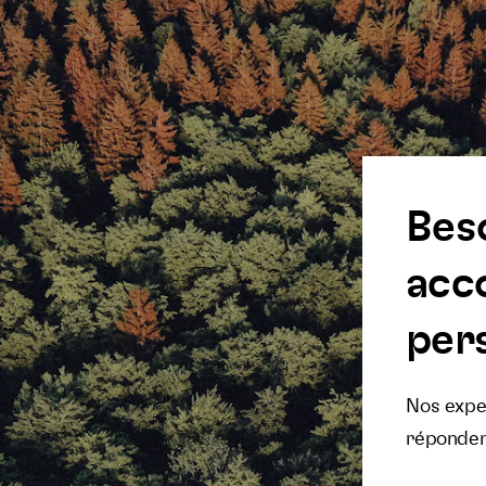
Bes
acc
pers
Nos exper
réponden