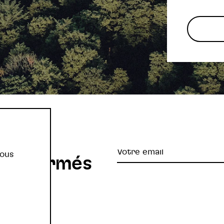
re
Votre
vous
z informés
email