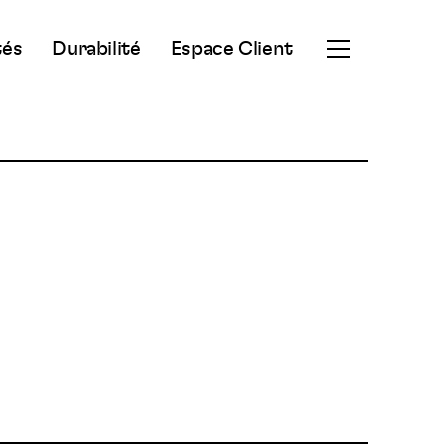
tés
Durabilité
Espace Client
Ouvrir
le
menu
secondaire