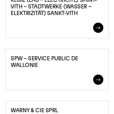
REGIE (EAU – ELECTRICITE) SAINT-
(EAU
VITH – STADTWERKE (WASSER –
&#8211;
ELEKTRIZITÄT) SANKT-VITH
ELECTRICITE)
SAINT-
Read
VITH
More
&#8211;
STADTWERKE
SPW
(WASSER
SPW – SERVICE PUBLIC DE
–
&#8211;
WALLONIE
SERVICE
ELEKTRIZITÄT)
PUBLIC
SANKT-
Read
DE
VITH
More
WALLONIE
WARNY
WARNY & CIE SPRL
&amp;