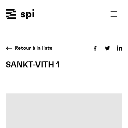
Spi
Ouvrir
le
menu
secondai
Retour à la liste
Partager
Partager
Par
sur
sur
sur
SANKT-VITH 1
Facebook
Twitter
Lin