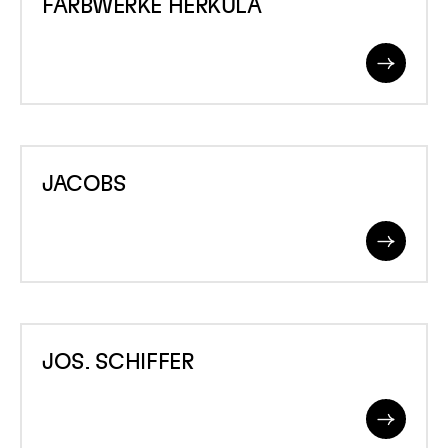
FARBWERKE HERKULA
HERKULA
Read
More
JACOBS
JACOBS
Read
More
JOS.
JOS. SCHIFFER
SCHIFFER
Read
More