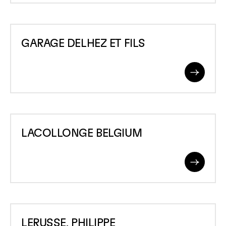
GARAGE
GARAGE DELHEZ ET FILS
DELHEZ
ET
Read
FILS
More
LACOLLONGE
LACOLLONGE BELGIUM
BELGIUM
Read
More
LERUSSE,
LERUSSE, PHILIPPE