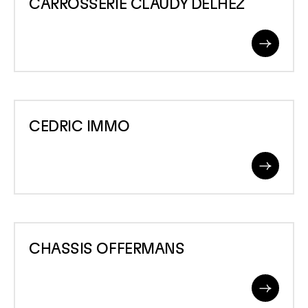
CARROSSERIE CLAUDY DELHEZ
CLAUDY
DELHEZ
Read
More
CEDRIC
CEDRIC IMMO
IMMO
Read
More
CHASSIS
CHASSIS OFFERMANS
OFFERMANS
Read
More