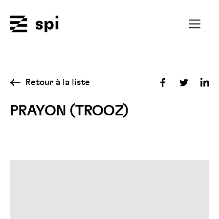
Spi
Ouvrir
le
menu
secondai
Retour à la liste
Partager
Partager
Par
sur
sur
sur
PRAYON (TROOZ)
Facebook
Twitter
Lin