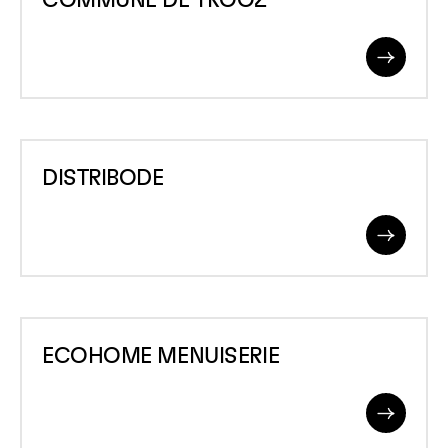
COMMUNE DE TROOZ
DE
TROOZ
Read
More
DISTRIBODE
DISTRIBODE
Read
More
ECOHOME
ECOHOME MENUISERIE
MENUISERIE
Read
More