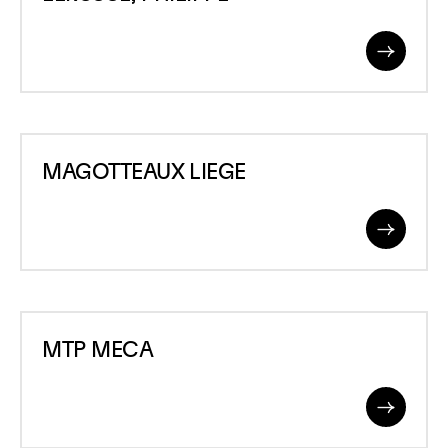
PHILIPPE
Read
More
MAGOTTEAUX
MAGOTTEAUX LIEGE
LIEGE
Read
More
MTP
MTP MECA
MECA
Read
More