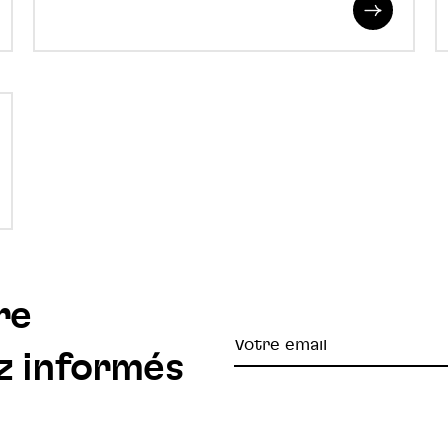
re
Read
More
ad
re
re
Votre
z informés
email