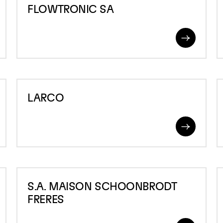
FLOWTRONIC SA
SA
ad
Read
re
More
LARCO
L
LARCO
P
B
ad
Read
re
More
S.A.
S
S.A. MAISON SCHOONBRODT
MAISON
L
FRERES
SCHOONBRODT
ad
FRERES