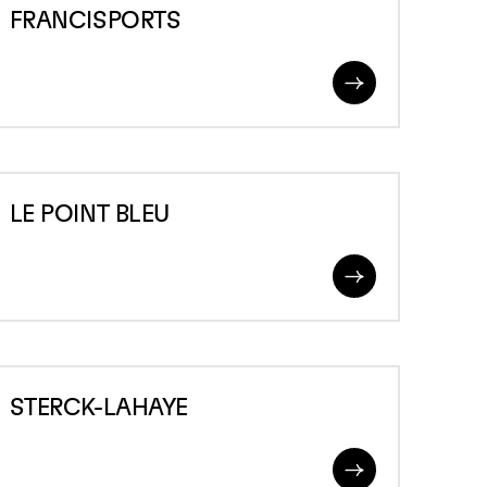
FRANCISPORTS
Read
More
E
LE POINT BLEU
OINT
LEU
Read
More
TERCK-
STERCK-LAHAYE
AHAYE
Read