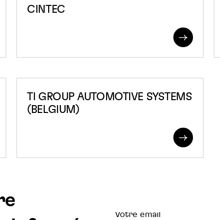
CINTEC
ad
Read
re
More
TI
TI GROUP AUTOMOTIVE SYSTEMS
GROUP
(BELGIUM)
AUTOMOTIVE
SYSTEMS
ad
Read
(BELGIUM)
re
More
re
Votre