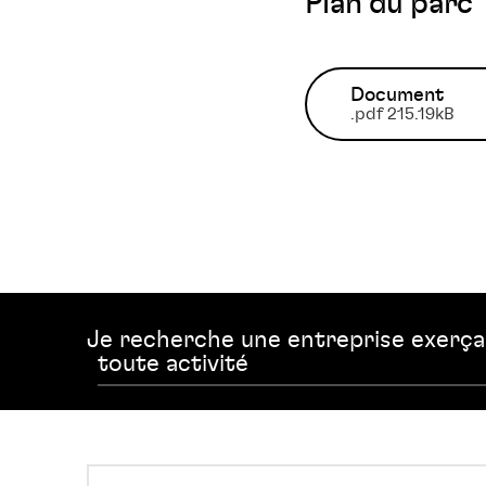
Plan du parc
Document
.pdf 215.19kB
Je recherche une entreprise exerç
BOMA