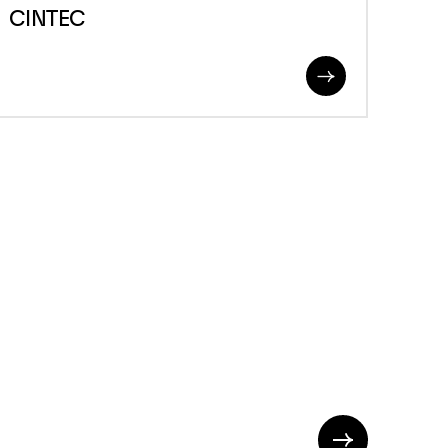
CINTEC
Read
More