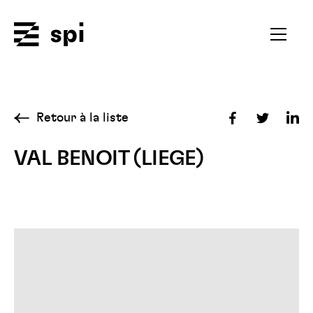
Spi
Ouvrir
le
menu
secondai
Retour à la liste
Partager
Partager
Par
sur
sur
sur
VAL BENOIT (LIEGE)
Facebook
Twitter
Lin