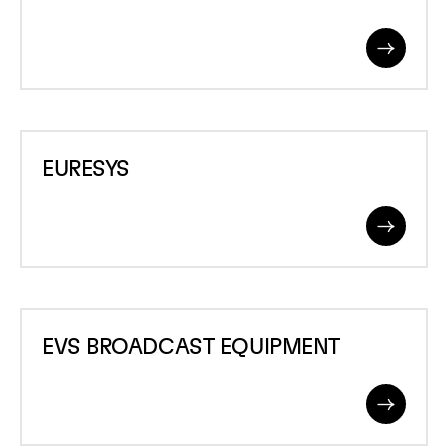
Read
More
EURESYS
EURESYS
Read
More
EVS
EVS BROADCAST EQUIPMENT
BROADCAST
EQUIPMENT
Read
More