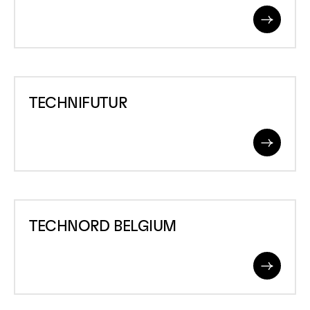
COLLECTIF
Read
DE
More
L&rsquo;INDUSTRIE
TECHNOLOGIQUE
TECHNIFUTUR
TECHNIFUTUR
Read
More
TECHNORD
TECHNORD BELGIUM
BELGIUM
Read
More