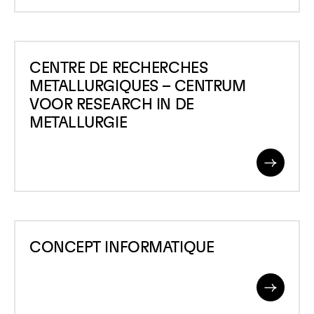
More
D&rsquo;ANALYSE
INSTITUTIONNELLE
CENTRE
CENTRE DE RECHERCHES
DE
METALLURGIQUES – CENTRUM
RECHERCHES
VOOR RESEARCH IN DE
METALLURGIQUES
METALLURGIE
&#8211;
CENTRUM
Read
VOOR
More
RESEARCH
IN
CONCEPT
DE
CONCEPT INFORMATIQUE
INFORMATIQUE
METALLURGIE
Read
More