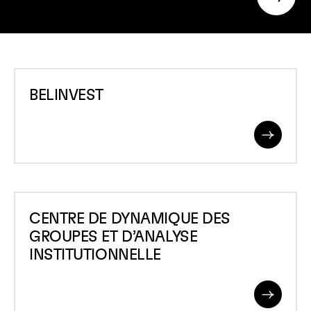
searc
BELINVEST
BELINVEST
Read
More
CENTRE
CENTRE DE DYNAMIQUE DES
DE
GROUPES ET D’ANALYSE
DYNAMIQUE
INSTITUTIONNELLE
DES
GROUPES
Read
ET