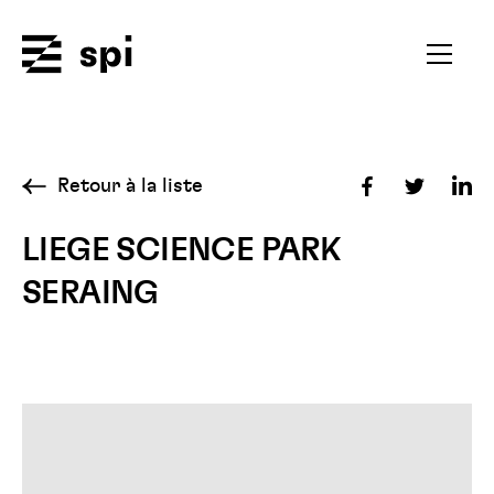
Spi
Ouvrir
le
menu
secondai
Retour à la liste
Partager
Partager
Par
sur
sur
sur
LIEGE SCIENCE PARK
Facebook
Twitter
Lin
SERAING