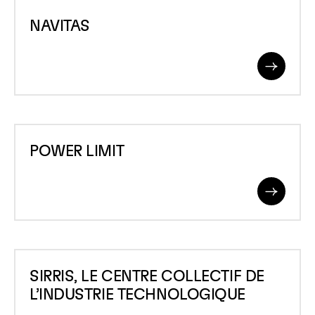
NAVITAS
ENVIRONS
NAVITAS
&#8211;
SERVICE
Read
REGIONAL
More
D&rsquo;INCENDIE
POWER
POWER LIMIT
LIMIT
Read
More
SIRRIS,
SIRRIS, LE CENTRE COLLECTIF DE
LE
L’INDUSTRIE TECHNOLOGIQUE
CENTRE