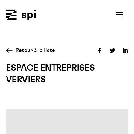
Spi
Ouvrir
le
menu
secondai
Retour à la liste
Partager
Partager
Par
sur
sur
sur
ESPACE ENTREPRISES
Facebook
Twitter
Lin
VERVIERS