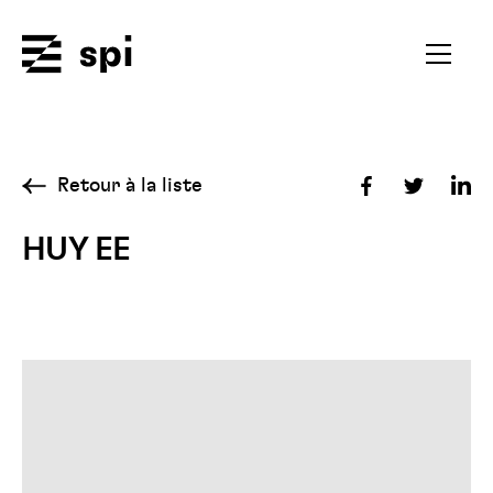
Spi
Ouvrir
le
menu
secondai
Retour à la liste
Partager
Partager
Par
sur
sur
sur
HUY EE
Facebook
Twitter
Lin