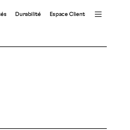
tés
Durabilité
Espace Client
Ouvrir
le
menu
secondaire