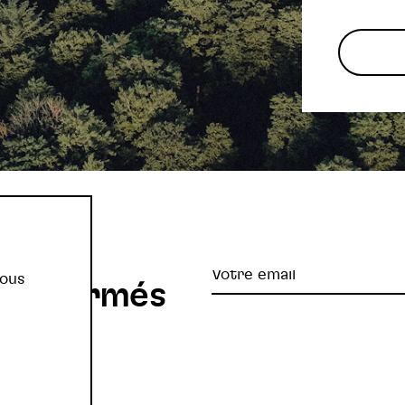
re
Votre
vous
z informés
email