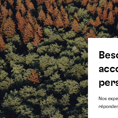
Bes
acc
pers
Nos exper
réponden