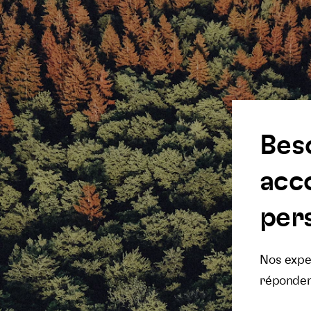
Bes
acc
pers
Nos exper
réponden