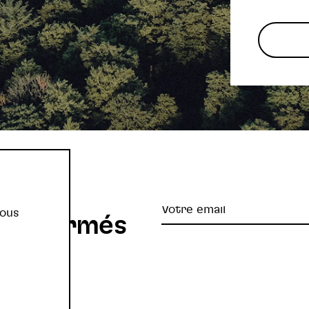
re
Votre
vous
z informés
email