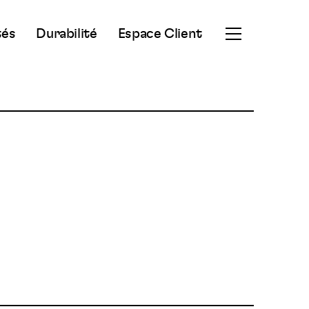
tés
Durabilité
Espace Client
Ouvrir
le
menu
secondaire