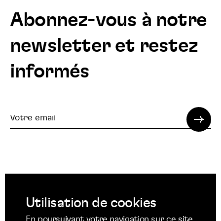
Abonnez-vous à notre
newsletter et restez
informés
Votre
email
© 2022 SPI. Tous droits réservés.
Utilisation de cookies
Suivez
Suivez
Suivez
En poursuivant votre navigation sur ce site,