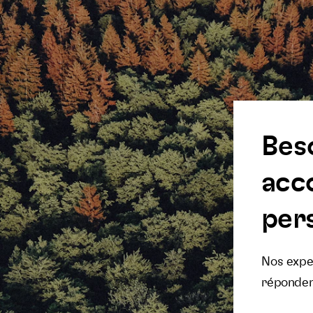
Bes
acc
pers
Nos exper
réponden