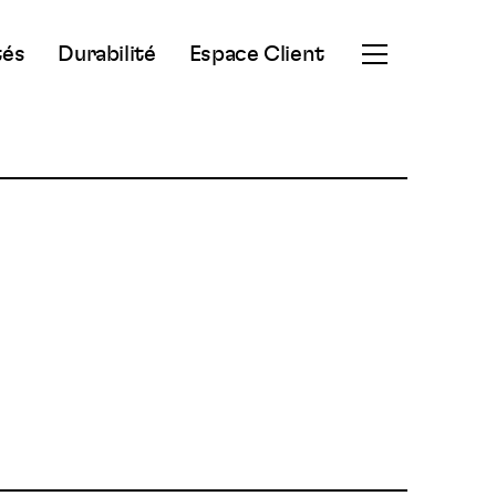
tés
Durabilité
Espace Client
Ouvrir
le
menu
secondaire