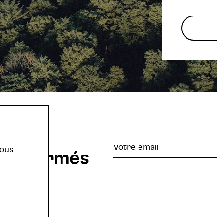
re
Votre
vous
z informés
email