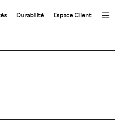
tés
Durabilité
Espace Client
Ouvrir
le
menu
secondaire