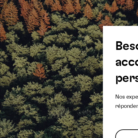
Bes
acc
pers
Nos exper
réponden