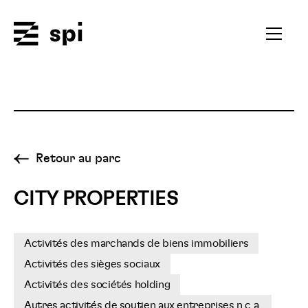
Spi
Ouvrir
le
menu
secondai
Retour au parc
CITY PROPERTIES
Activités des marchands de biens immobiliers
Activités des sièges sociaux
Activités des sociétés holding
Autres activités de soutien aux entreprises n.c.a.