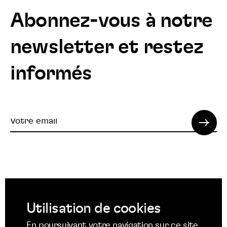
Abonnez-vous à notre
newsletter et restez
informés
Votre
email
© 2022 SPI. Tous droits réservés.
Utilisation de cookies
Suivez
Suivez
Suivez
En poursuivant votre navigation sur ce site,