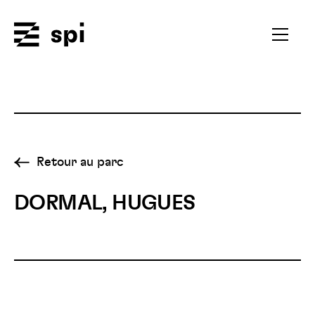
Spi
Ouvrir
le
menu
secondai
Retour au parc
DORMAL, HUGUES