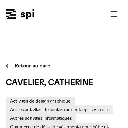
Spi
Ouvrir
le
menu
secondai
Retour au parc
CAVELIER, CATHERINE
Activités de design graphique
Autres activités de soutien aux entreprises n.c.a.
Autres activités informatiques
Commerce de détail de vêtements pour bébé et