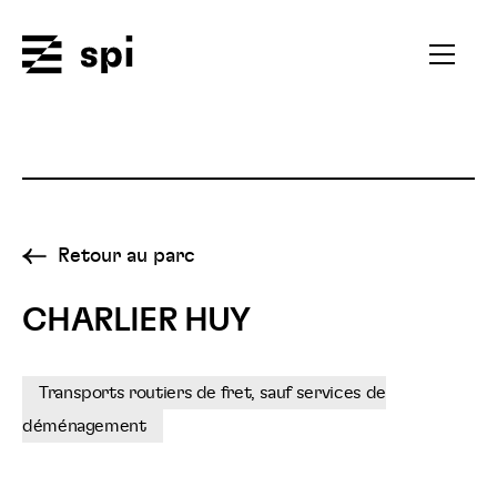
Spi
Ouvrir
le
menu
secondai
Retour au parc
CHARLIER HUY
Transports routiers de fret, sauf services de
déménagement