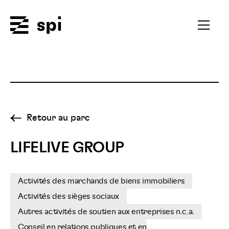
Spi
Ouvrir
le
menu
secondai
Retour au parc
LIFELIVE GROUP
Activités des marchands de biens immobiliers
Activités des sièges sociaux
Autres activités de soutien aux entreprises n.c.a.
Conseil en relations publiques et en