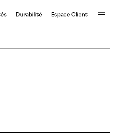
tés
Durabilité
Espace Client
Ouvrir
le
menu
secondaire