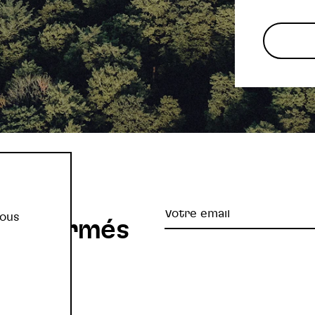
re
Votre
vous
z informés
email