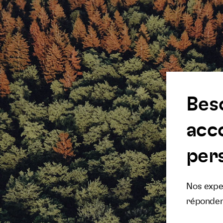
Bes
acc
pers
Nos exper
réponden