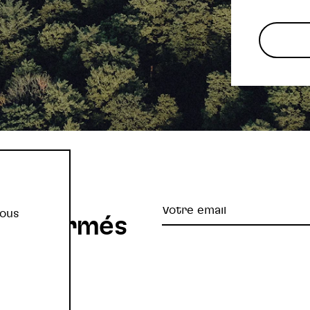
re
Votre
vous
z informés
email