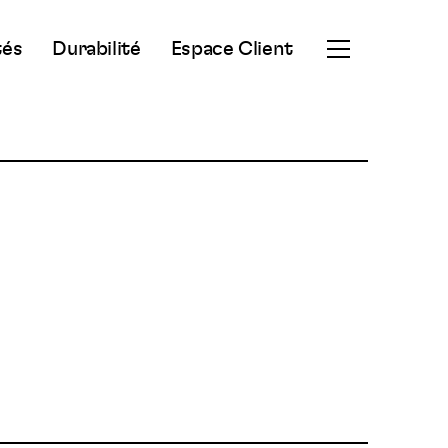
tés
Durabilité
Espace Client
Ouvrir
le
menu
secondaire