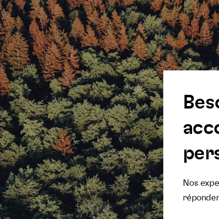
Bes
acc
pers
Nos exper
réponden