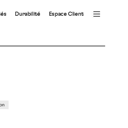
tés
Durabilité
Espace Client
Ouvrir
le
menu
secondaire
ion