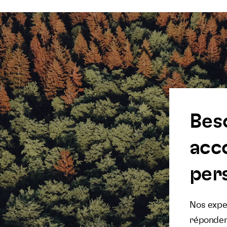
Bes
acc
pers
Nos exper
réponden