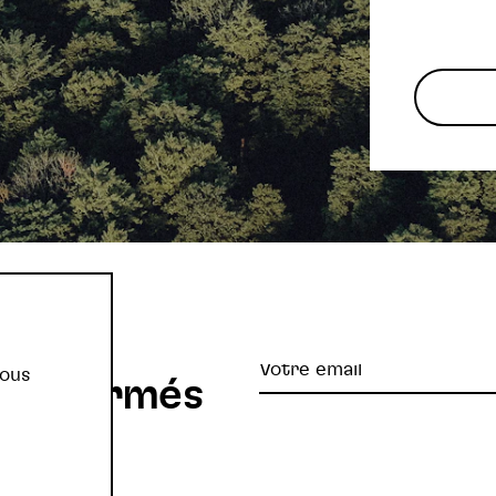
re
Votre
vous
z informés
email