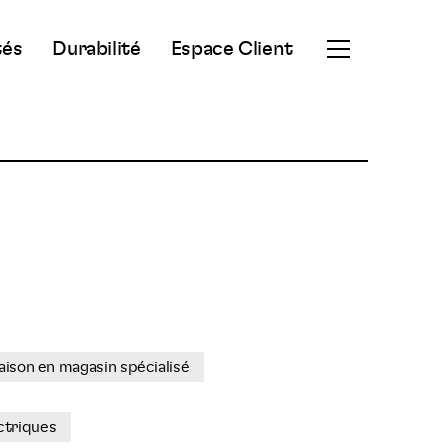
tés
Durabilité
Espace Client
Ouvrir
le
menu
secondaire
ison en magasin spécialisé
ctriques