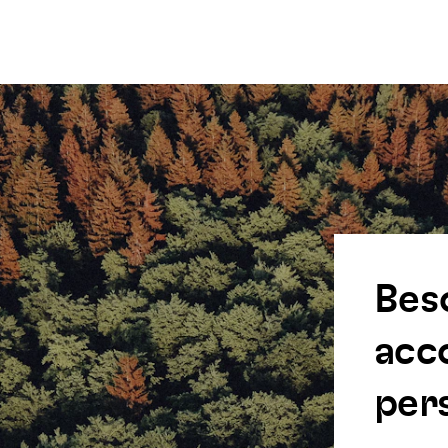
Bes
acc
pers