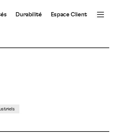
tés
Durabilité
Espace Client
Ouvrir
le
menu
secondaire
ustriels