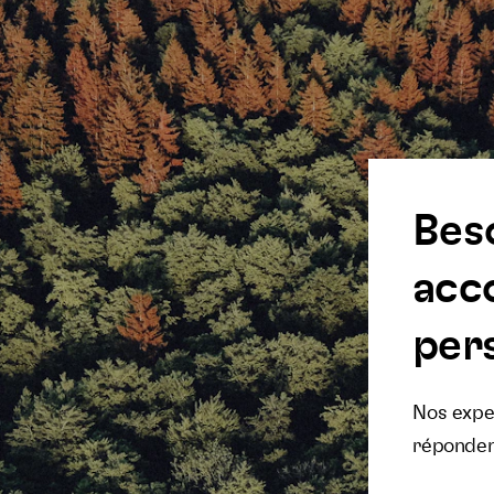
Bes
acc
pers
Nos exper
réponden