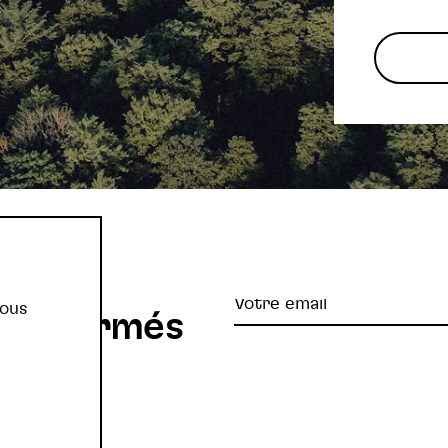
re
Votre
vous
z informés
email