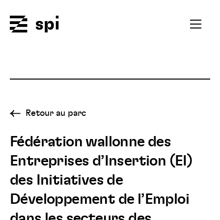
Spi
Ouvrir
le
menu
secondai
Retour au parc
Fédération wallonne des
Entreprises d’Insertion (EI)
des Initiatives de
Développement de l’Emploi
dans les secteurs des