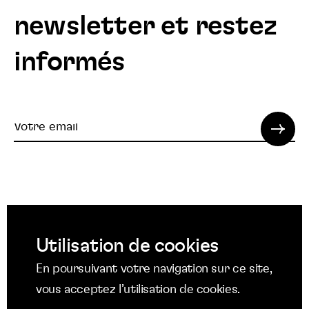
newsletter et restez
informés
Votre
email
© 2022 SPI. Tous droits réservés.
Utilisation de cookies
Suivez
Suivez
Suivez
En poursuivant votre navigation sur ce site,
nous
nous
nous
Suivez
vous acceptez l’utilisation de cookies.
Mentions légales
sur
sur
sur
nous
Protection des données