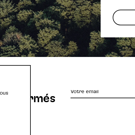
re
Votre
vous
z informés
email