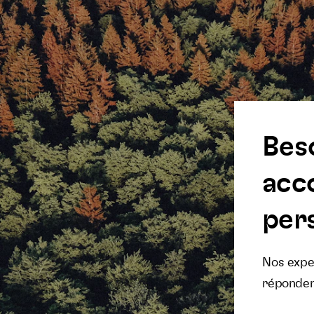
Bes
acc
pers
Nos exper
réponden