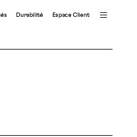
tés
Durabilité
Espace Client
Ouvrir
le
menu
secondaire