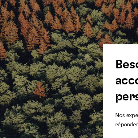
Bes
acc
pers
Nos exper
réponden