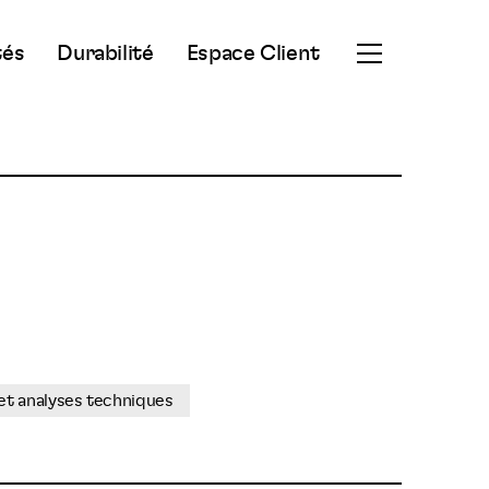
tés
Durabilité
Espace Client
Ouvrir
le
menu
secondaire
 et analyses techniques