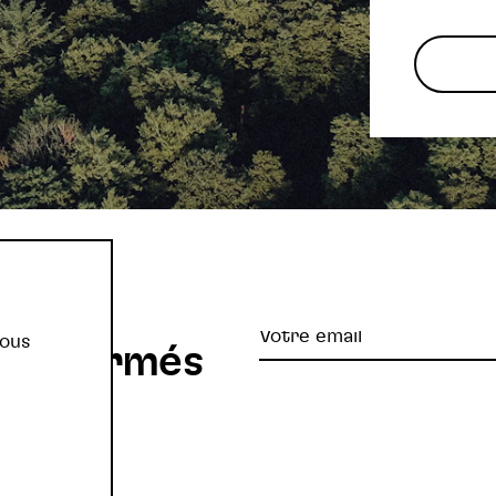
re
Votre
vous
z informés
email