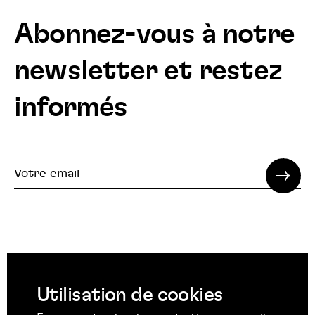
Abonnez-vous à notre
newsletter et restez
informés
Votre
email
© 2022 SPI. Tous droits réservés.
Utilisation de cookies
Suivez
Suivez
Suivez