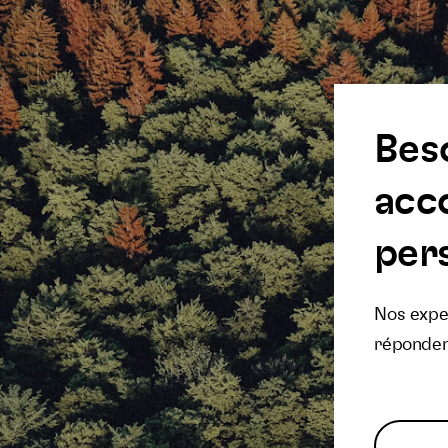
Bes
acc
pers
Nos exper
réponden