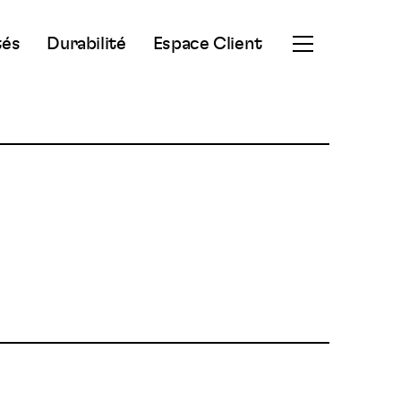
tés
Durabilité
Espace Client
Ouvrir
le
menu
secondaire