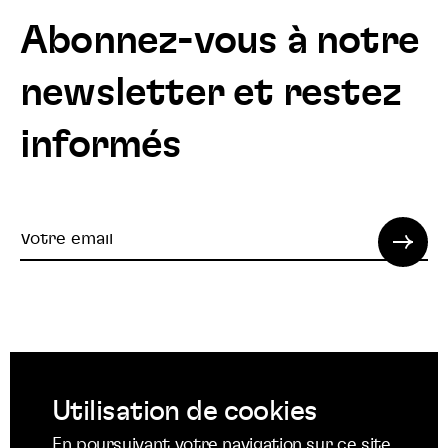
Abonnez-vous à notre
newsletter et restez
informés
Votre
email
© 2022 SPI. Tous droits réservés.
Utilisation de cookies
Suivez
Suivez
Suivez
En poursuivant votre navigation sur ce site,