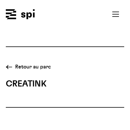
Spi
Ouvrir
le
menu
secondai
Retour au parc
CREATINK