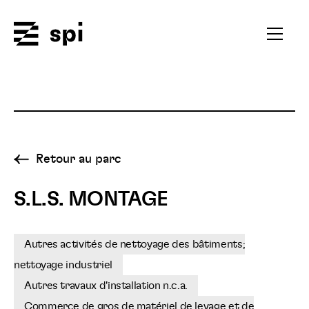
Spi
Ouvrir
le
menu
secondai
Retour au parc
S.L.S. MONTAGE
Autres activités de nettoyage des bâtiments;
nettoyage industriel
Autres travaux d'installation n.c.a.
Commerce de gros de matériel de levage et de