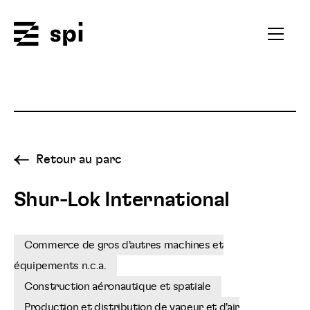
Spi
Ouvrir
le
menu
secondai
Retour au parc
Shur-Lok International
Commerce de gros d'autres machines et
équipements n.c.a.
Construction aéronautique et spatiale
Production et distribution de vapeur et d'air