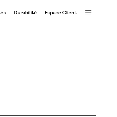
tés
Durabilité
Espace Client
Ouvrir
le
menu
secondaire