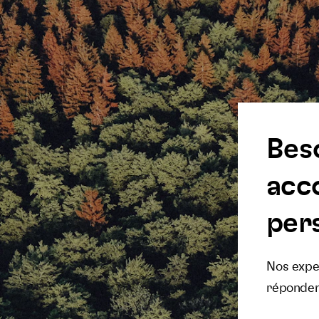
Bes
acc
pers
Nos exper
réponden