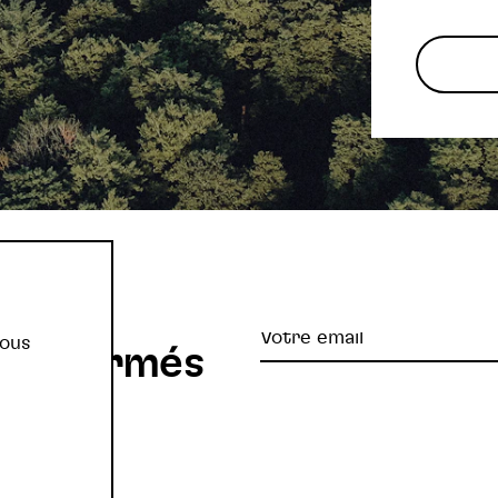
re
Votre
vous
z informés
email