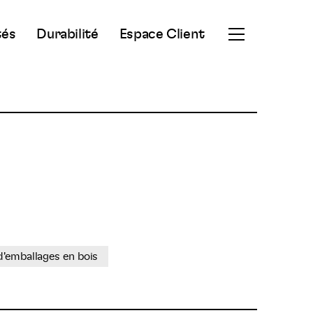
tés
Durabilité
Espace Client
Ouvrir
le
menu
secondaire
d'emballages en bois