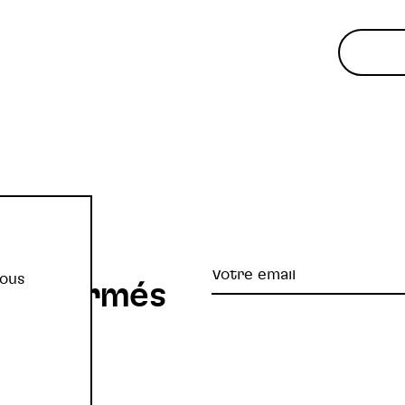
re
Votre
vous
z informés
email