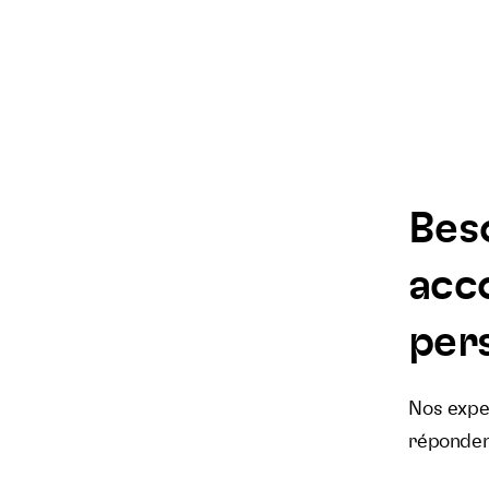
Bes
acc
pers
Nos exper
réponden