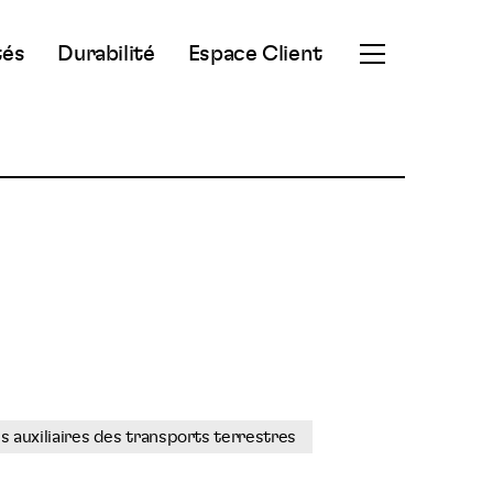
tés
Durabilité
Espace Client
Ouvrir
le
menu
secondaire
s auxiliaires des transports terrestres