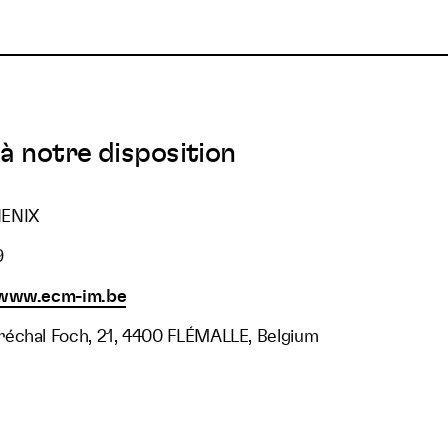
à notre disposition
HENIX
9
/www.ecm-im.be
échal Foch, 21, 4400 FLÉMALLE, Belgium