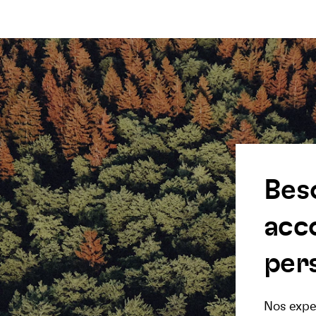
Bes
acc
pers
Nos exper