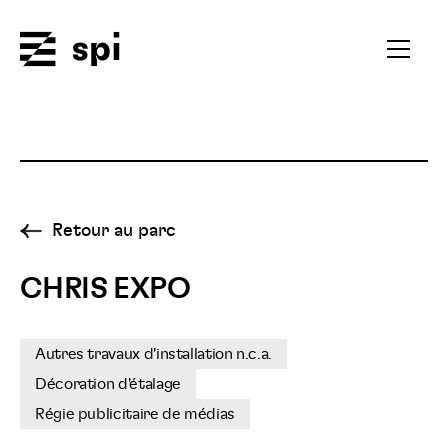
Spi
Ouvrir
le
menu
secondai
Retour au parc
CHRIS EXPO
Autres travaux d'installation n.c.a.
Décoration d'étalage
Régie publicitaire de médias