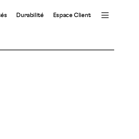
tés
Durabilité
Espace Client
Ouvrir
le
menu
secondaire