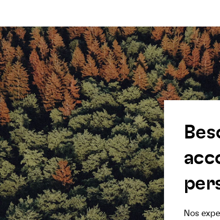
Bes
acc
pers
Nos exper