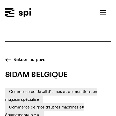
Spi
Ouvrir
le
menu
secondai
Retour au parc
SIDAM BELGIQUE
Commerce de détail d'armes et de munitions en
magasin spécialisé
Commerce de gros d'autres machines et
équipements n.c.a.